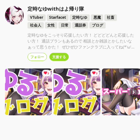
定時なゆwithはよ帰り隊
VTuber
Starfacet
定時なゆ
悪魔
社畜
社会人
女性
日常
通話券
ブログ
定時なゆをこっそり応援したい方！ どどどどんと応援した
い方！ 通話プランもあるので 相談とか雑談とかしたいな
ぁって思うかた！ ぜひぜひファンクラブに入ってね(*'ω'*)
❤
フォロー
支援する
3
3