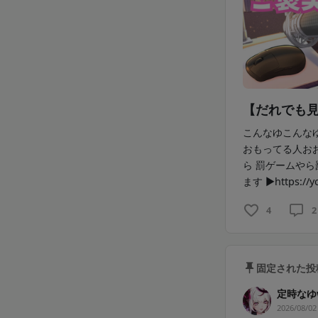
【だれでも見
こんなゆこんな
おもってる人おお
ら 罰ゲームや
ます ▶https://you
4
2
固定された投
定時なゆ
2026/08/02