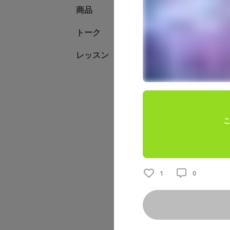
固定された投
商品
定時なゆ
2026/08/02
トーク
🥐各プラン
レッスン
こちらの記事は
字だけのブログを
★初回にファン
ダーが配布され
グが読めます １年
こ
1
0
1
0
定時なゆ
2026/08/06