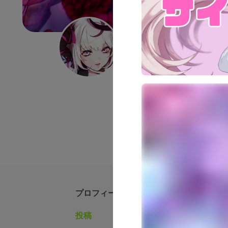
定時なゆwithはよ帰
VTuber
Starfacet
定時なゆ
定時なゆをこっそり応援したい
ぁって思うかた！ ぜひぜひファン
プロフィール
投稿