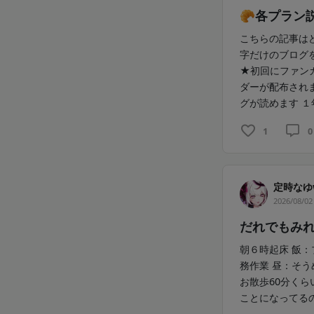
🥐各プラン
こちらの記事は
字だけのブログを
★初回にファン
ダーが配布され
グが読めます １年
1
0
定時なゆ
2026/08/02
だれでもみれ
朝６時起床 飯：
務作業 昼：そう
お散歩60分くら
ことになってるのに