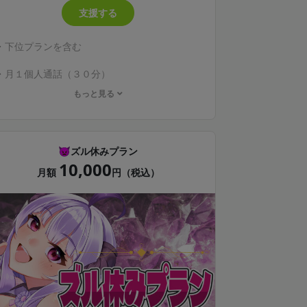
支援する
・下位プランを含む
・月１個人通話（３０分）
もっと見る
・個別チャット（返信は不定期です！）
・お名前入り誕生日ボイス（希望者）
👿ズル休みプラン
・お名前入りメッセージフォト送付（希望者）
10,000
月額
円（税込）
※誕生日メッセージフォトは送付が誕生月の翌
月になる可能性がございます
※２月～１年間継続でオリジナルグッズプレゼ
ント
（一般販売してないものになります）