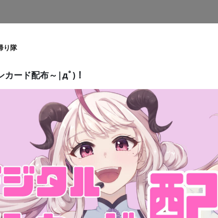
帰り隊
カード配布～|дﾟ)！