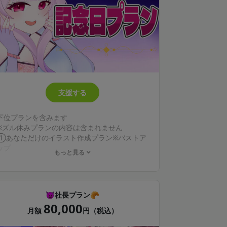
を送付いたします
支援する
下位プランを含みます
※ズル休みプランの内容は含まれません
①あなただけのイラスト作成プラン※バストア
ップ
もっと見る
⚠️R18イラストやセンシティブギリギリのもの
はお受けできません
⚠️背景はご希望の構図により無しの場合がござ
います
👿社長プラン🥐
専用フォームをクリエイティアのメッセージ機
80,000
能にてお送りしますので
月額
円（税込）
・参考となる画像やポーズや表情をお送りくだ