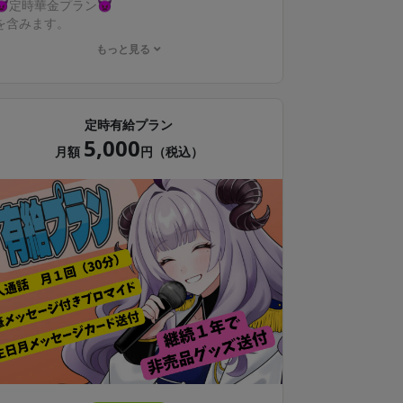
👿定時華金プラン👿
を含みます。
もっと見る
・Discord鯖招待
∟限定配信（３D）
・直筆メッセージカード／フォト送付（偶数
定時有給プラン
月）
5,000
月額
円（税込）
※半年継続で非売品グッズ送付