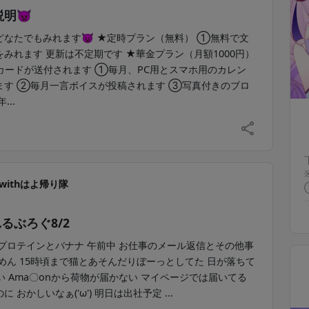
説明👿
どなたでもみれます👿 ★定時プラン（無料） ①無料で文
みれます 更新は不定期です ★華金プラン（月額1000円）
カードが送付されます ①毎月、PC用とスマホ用のカレン
ます ②毎月一言ボイスが投稿されます ③写真付きのブロ
...
withはよ帰り隊
るぶろぐ8/2
プロテインとバナナ 午前中 お仕事のメール返信とその他事
めん 15時頃まで猫とあそんだりぼーっとしてた 日が落ちて
い Ama〇onから荷物が届かない マイページでは届いてる
 おかしいなぁ('ω') 明日は出社予定 ...