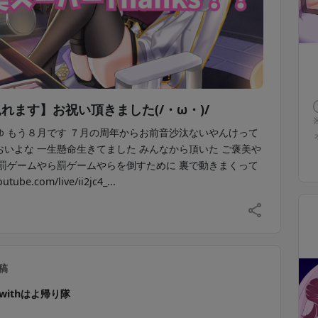
れます】お祝い頂きました(/・ω・)/
ゆ もう８月です ７月の周年からお前音沙汰ないやんけって
いよな 一生懸命生きてました みんなから頂いた ご褒美や
ら罰ゲームやら罰ゲームやらを倒すために 裏で動きまくって
tube.com/live/ii2jc4_...
稿
withはよ帰り隊