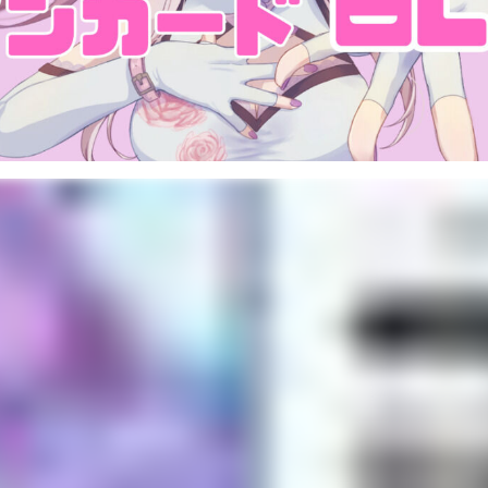
り隊
悪魔
社畜
社会人
女性
日常
通話券
ブログ
方！ どどどどんと応援したい方！ 通話プランもあるので 相談とか雑談
クラブに入ってね(*'ω'*)❤
投
1
プ