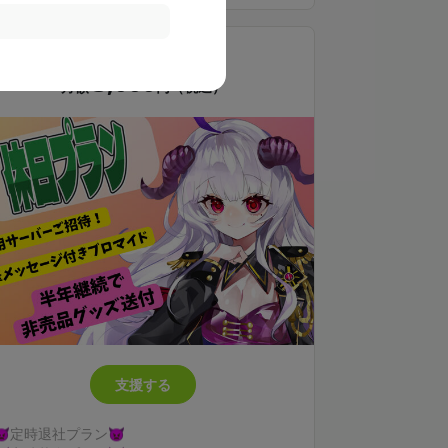
【１年継続で非売品ステッカー送付】
👿定時休日プラン👿
3,000
月額
円（税込）
支援する
👿定時退社プラン👿