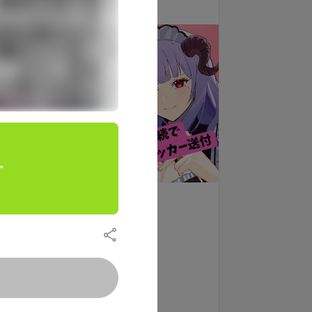
1,000
月額
円（税込）
す。
支援する
・カレンダー配布
・重大告知先行発表
・初回ファンカードお届け
・不定期画像投稿
もっと見る
・月１ボイス付デジタルサインカード配布