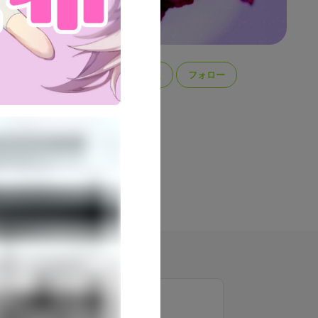
目標設定
フォロー
とかしたいな
稿
所属
13
スタファグループ
ラン一覧
👿定時華金プラン👿