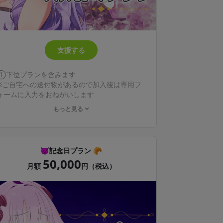
支援する
①下位プランを含みます
※ご自宅への送付物があるので加入後は専用フ
ォームに入力をおねがいします
もっと見る
②あなただけのボイスを録音いたします
1-5分以内
⚠️Ｒ１８やセンシティブな内容はお受けできま
せん
👿記念日プラン 🥐
※台本のご用意をお願いします
50,000
※招待されたDiscordの個別チャットにて台本を
月額
円（税込）
送付してください
※お渡しは個別チャットでギガファイル便とな
ります
③音声ファイルとデジタルメッセージファイル