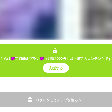
稿
withはよ帰り隊
説明👿
どなたでもみれます👿 ★定時プラン（無料） ①無料で文
みれます 更新は不定期です ★華金プラン（月額1000円）
カードが送付されます ①毎月、PC用とスマホ用のカレン
ます ②毎月一言ボイスが投稿されます ③写真付きのブロ
...
ちらは👿定時華金プラン👿（月額1000円）以上限定のコンテンツで
支援する
月額
1000
円
withはよ帰り隊
ログインしてチップを贈ろう！