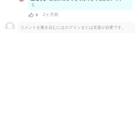
🐇
2ヶ月前
0
コメントを書き込むにはログインまたは支援が必要です。
PNG
7.33MB
8月加入特典PC用壁紙②.png