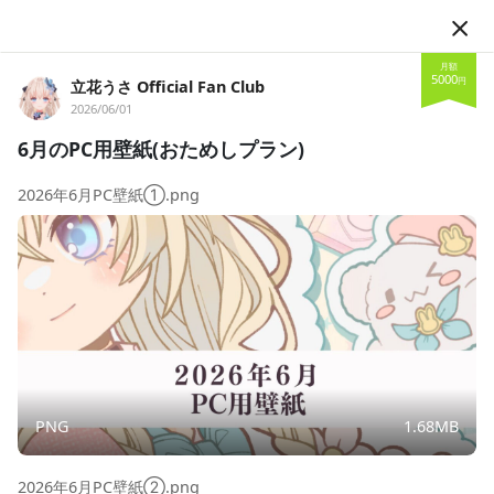
JA
月額
5000
円
立花うさ Official Fan Club
2026/06/01
6月のPC用壁紙(おためしプラン)
2026年6月PC壁紙①.png
フォロー
立花うさ Official Fan Club
VTuber
Vsinger
立花うさ
歌うの大好きなVtuberです。
PNG
1.68MB
投稿
138
2026年6月PC壁紙②.png