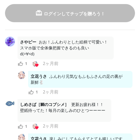
ログインしてチップを贈ろう！
4周年記念ネットプリントプレゼント詳細
いつも応援していただき大変ありがとうございます。 とても可愛
らしいイラストなので楽しんでいただけると嬉しいです！ 以下詳
細となります。 全国のローソン、ファミリーマート、ミニストッ
さやピー
おお！ふんわりとした絵柄で可愛い！

スマホ版で全体像把握できるのも良い

プ、ポプラグループのコンビニコピー機で印刷していただけま
d(>∀<d)
す。8月16日(日)まで。 ネットプリントの詳細が知りたい方...
2ヶ月前
1
10
0
立花うさ
ふんわり元気なもふもふさんの足の裏が
新鮮🐇
月額
2ヶ月前
500
1
円
立花うさ Official Fan Club
2026/08/06
公開終了：2026/08/31 23:59
しめさば［鯛のコブシメ］
更新お疲れ様！！

8月加入者限定壁紙プレゼント（PC・スマホ用）8
月31日まで
2ヶ月前
1
8月加入特典PC用壁紙①.png
立花うさ
楽しみにしてもらえてとても嬉しいです