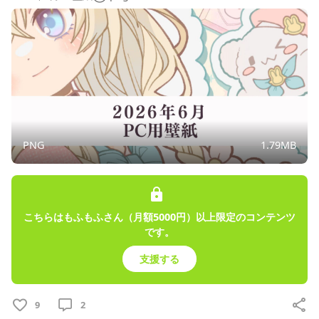
プロフィール
投稿
商品
トーク
レッスン
立花うさ Official Fan Club
PNG
1.79MB
2026/08/06
公開終了：2026/08/16 23:59
こちらはもふもふさん（月額5000円）以上限定のコンテンツ
です。
支援する
9
2