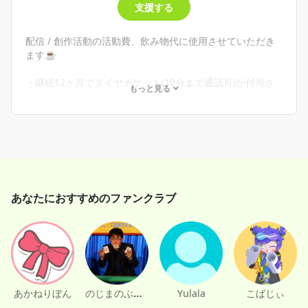
支援する
配信 / 創作活動の活動費、飲み物代に使用させていただき
ます☕
・継続12ヶ月でダイヤチケット(10分まで通話可)が付与さ
もっと見る
れます
・毎月のお礼にお名前記載（周年の準備期間【12～2月】は
お礼記事の更新が出来ない可能性がございます）
あなたにおすすめのファンクラブ
のじまのぶゆき
あかねりぼん
Yulala
こばじぃ