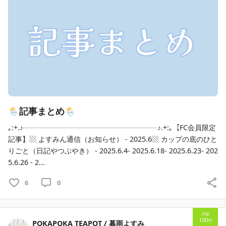
newal/
文章・画像・動画など
全て転載禁止
です
コメント等で「○○と言っていた」と触れるなど、
内容の持ち出しも禁止とさせていただきます
CREATIAでいただいたご支援は、
活動資金・お紅茶代として使わせていただきます
🌦記事まとめ🌦
ヘッダーイラスト
｡:+.♪┈┈┈┈┈┈┈┈┈┈┈┈┈┈┈┈┈┈┈♪.+:｡【FC会員限定
米田じゃむ 様（@ja_m_ad）
記事】▧ よすみん通信（お知らせ） - 2025.6▧ カップの底のひと
りごと（日記やつぶやき） - 2025.6.4- 2025.6.18- 2025.6.23- 202
5.6.26 - 2...
6
0
月額
100
円
POKAPOKA TEAPOT / 暮雨よすみ