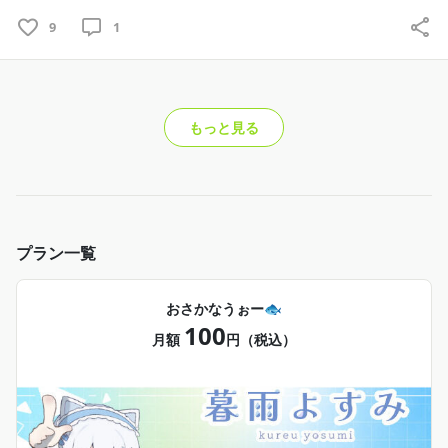
9
1
もっと見る
プラン一覧
おさかなうぉー🐟
100
月額
円（税込）