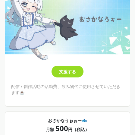
支援する
配信 / 創作活動の活動費、飲み物代に使用させていただき
ます☕
おさかなうぉぉー🐟
500
月額
円（税込）