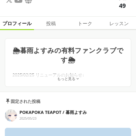
49
プロフィール
投稿
トーク
レッスン
🌦暮雨よすみの有料ファンクラブで
す🌦
2025/02/25 リニューアルのお知らせ↓
もっと見る
https://kureuyosumi.com/notice/creatia-renewal/
・有料記事が見れます
固定された投稿
・500円以上のプランで、12ヶ月継続で通話特典チケット
が付与されます
POKAPOKA TEAPOT / 暮雨よすみ
・一定以上のご支援で記念品贈呈（条件あり / 毎年末締
2025/05/23
め）
詳細はこちら→
https://kureuyosumi.com/notice/creatia-re