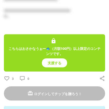
49
□□□□□□□□□□□□□□□□□□□□□

□...

プロフィール
投稿
トーク
レッスン
こちらはおさかなうぉー🐟（月額100円）以上限定のコンテ
ンツです。
固定された投稿
支援する
POKAPOKA TEAPOT / 暮雨よすみ
2025/05/23
3
0
ログインしてチップを贈ろう！