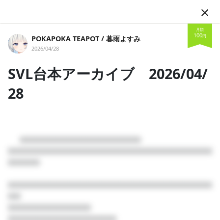
JA
月額
100
円
POKAPOKA TEAPOT / 暮雨よすみ
2026/04/28
SVL台本アーカイブ 2026/04/
28
フォロー
      □□□□□□□□□□□□□□□□□□□

□□□□□□□□□□□□□□□□□□□□□□□□□□□□□□□□
POKAPOKA TEAPOT / 暮雨よすみ
□□□□□

紅茶好き
バーチャルマルチクリエイター
□□□□□□□□□□□□□□□□□□□□□□□□□□□□□□□□
ゆるく、楽しく、穏やかに。がモットー 白くてあまーい猫かぶり
□□

紅茶好きバーチャルマルチクリエイター
□□□□□□□□□□□□□

投稿
□□□□□□□□□□□□□□□□□
