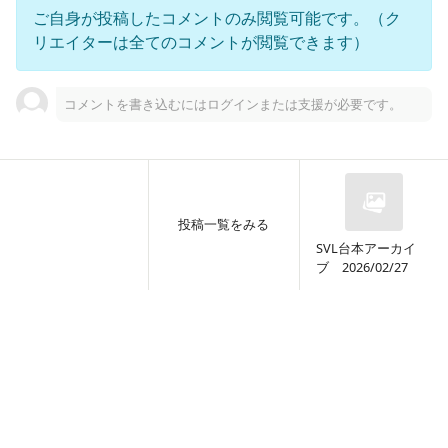
ご自身が投稿したコメントのみ閲覧可能です。（ク
リエイターは全てのコメントが閲覧できます）
コメントを書き込むにはログインまたは支援が必要です。
🌦記事まとめ🌦
｡:+.♪┈┈┈┈┈┈┈┈┈┈┈┈┈┈┈┈┈┈┈♪.+:｡【FC会員限定
記事】▧ よすみん通信（お知らせ） - 2025.6▧ カップの底のひと
りごと（日記やつぶやき） - 2025.6.4- 2025.6.18- 2025.6.23- 202
5.6.26 - 2...
投稿一覧をみる
SVL台本アーカイ
6
0
ブ 2026/02/27
月額
100
円
POKAPOKA TEAPOT / 暮雨よすみ
2026/04/28
SVL台本アーカイブ 2026/04/28
□□□□□□□□□□□□□□□□□□□ □□□□□□□□□□□□
□□□□□□□□□□□□□□□□□□□□□□□□□ □□□□□□