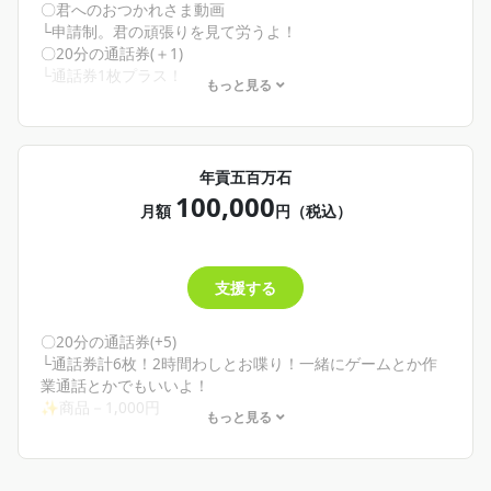
・お誕生日祝って欲しい！
〇君へのおつかれさま動画
・自分だけの動画が欲しい！
└申請制。君の頑張りを見て労うよ！
・ウカ様が創る自分だけのカクテルが欲しい！
〇20分の通話券(＋1)
・わしと１：１で話してみたい！
└通話券1枚プラス！
もっと見る
そんな君へ
✨商品－800円
お誕生日！喜んで！お祝いさせてください！めでたきこと
だよ！
🌾こんな人にオススメ！🌾
カクテルはイメージを伝えてくれれば(色とか味とか雰囲気
・自分だけのお疲れ様動画、欲しい！
年貢五百万石
とか)わしが頑張って考えます！納期はちょっとかかるか
・通話券1枚じゃ足りない！もう1枚欲しい！
100,000
も！💦でも絶対創るよ！
そんな君へ
月額
円（税込）
シチュボリクエストもクリエイティアのDMで送ってね！頑
全体に向けてのお疲れ様限定YouTubeはあるけど自分だけ
張って考えて書き下ろします！
のが欲しい！って君はここ！結構お高めだからお財布と要
あと通話はさま付けから変えてフレンドリーに接したいな
相談。でも損はさせないよ！しっかりXとか遡って読み込ん
支援する
ぁとか、とかね！思ってるよ！さんとかくんとかちゃんと
で君へのお疲れ様動画撮るよ！どんなこと頑張ったってDM
か、呼び捨てあだ名とか……ね！思ってるよ！
で教えてくれてもいいよ！いっぱい褒めちゃいます✨
通話券は延長分！
〇20分の通話券(+5)
└通話券計6枚！2時間わしとお喋り！一緒にゲームとか作
業通話とかでもいいよ！
✨商品－1,000円
もっと見る
🌾こんな人にオススメ！🌾
・とにかく応援したい！