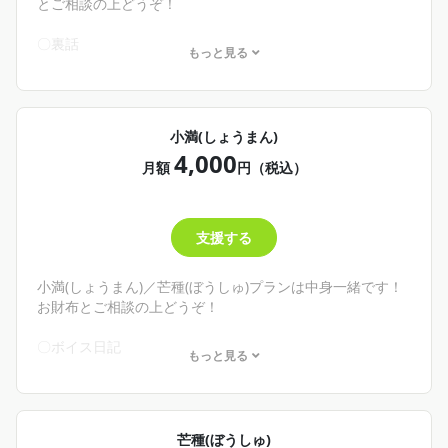
て思ってくれたらぜひここへ！
とご相談の上どうぞ！
500円の雨水プランも、1,000円の穀雨プランも内容は同じ
です。お財布と相談して無理なく推してくれ！
〇裏話
もっと見る
└作っていたものの裏話など
〇日記(裏話込み)
└不定期更新。社員🐱の日常もあるかも！？
〇手描きカレンダー
小満(しょうまん)
└月の始め頃に手描きのカレンダーを配布するよ！好きに使
4,000
ってね！
月額
円（税込）
✨商品－100円
🌾こんな人にオススメ！🌾
支援する
・わし、カミノウカノミコを詳しく知りたい！
そんな君へ
わしの文章で日記、ブログみたいなものが読めるよ！
小満(しょうまん)／芒種(ぼうしゅ)プランは中身一緒です！
とりあえずどんなことしてるのかな、見てみようかな👀っ
お財布とご相談の上どうぞ！
て思ってくれたらぜひここへ！
500円の雨水プランも、1,000円の穀雨プランも内容は同じ
〇ボイス日記
もっと見る
です。お財布と相談して無理なく推してくれ！
└不定期更新。文字日記のボイス版！
〇歌ってみたワンコーラス
└おそらく月末更新。月イチ！
YouTube shortsになる前の歌ってみた(ワンコーラス)が聞け
芒種(ぼうしゅ)
るよ！