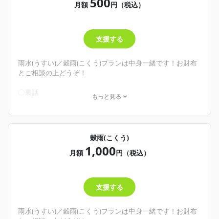
500
とりあえずウカ様を推していたい！そんな君が入っておく
月額
円（税込）
と良いものです！記事は雨水(うすい)プランから読めるよう
になります✨
気持ちだけってやつだな！
支援する
お財布に余裕があればお気持ちくれると嬉しいよ( ´﹀` )🌸
雨水(うすい)／穀雨(こくう)プランは中身一緒です！お財布
とご相談の上どうぞ！
〇裏話
もっと見る
〇日記(裏話込み)
└不定期更新。社員🐱の日常もあるかも！？
〇手描きカレンダー
└月の始め頃に手描きのカレンダーを配布するよ！好きに使
穀雨(こくう)
ってね！
1,000
✨商品－100円
月額
円（税込）
🌾こんな人にオススメ！🌾
・わし、カミノウカノミコを詳しく知りたい！
支援する
そんな君へ
わしの文章で日記、ブログみたいなものが読めるよ！
とりあえずどんなことしてるのかな、見てみようかな👀っ
雨水(うすい)／穀雨(こくう)プランは中身一緒です！お財布