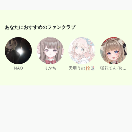
そんな君へ
ここに加入する人はいないだろうと思いつつも、一応プラ
ンだけ立てておこうの精神です！
だってもはや養ってもらってるもんね！？
猛者と呼ばせてください。本当にありがとう……🥺💦
あなたにおすすめのファンクラブ
シチュボ、だいたい1000円辺りを予定しているのでもしか
したら無料で買えちゃうかもしれないよ！
でもご無理なく好きなプランに入ってね！！？
狐花てん-Ten Kitsunebana-
NÄO
りかち
天羽うの🩰🐰