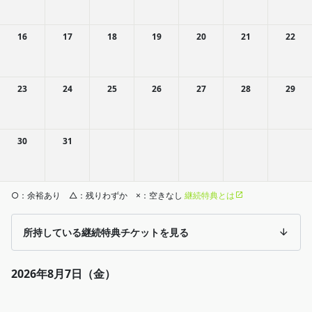
16
17
18
19
20
21
22
23
24
25
26
27
28
29
30
31
○：余裕あり △：残りわずか ×：空きなし
継続特典とは
所持している継続特典チケットを見る
2026年8月7日（金）