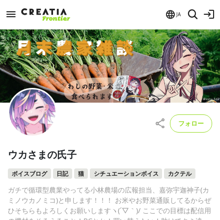
JA
フォロー
ウカさまの氏子
ボイスブログ
日記
猫
シチュエーションボイス
カクテル
ガチで循環型農業やってる小林農場の広報担当、嘉弥宇迦神子(カ
ミノウカノミコ)と申します！！！ お米やお野菜通販してるからぜ
ひそちらもよろしくお願いしますヽ(´▽｀)/ ここでの目標は配信用