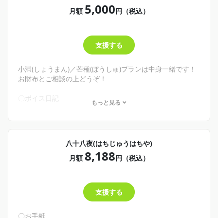
5,000
〇イラスト高画質
月額
円（税込）
└不定期。イラストや自撮りを綺麗な画質でお届け！
✨商品－200円
支援する
🌾こんな人にオススメ！🌾
・配信以外でわしの声が聞きたい！
・1ヶ月を労って欲しい！
小満(しょうまん)／芒種(ぼうしゅ)プランは中身一緒です！
・依頼したイラストや自撮りとかPCの壁紙にしたい！
お財布とご相談の上どうぞ！
そんな君へ
不定期だけどボイス日記があがります。あと月末にこんな
〇ボイス日記
もっと見る
ことがあったよね〜とか話して今日もお疲れ様！ってする
└不定期更新。文字日記のボイス版！か、日記の深堀など。
配信があります。URLを知らないと見られない限定配信だ
〇歌ってみたワンコーラス
よ！高画質イラスト、じっくり見てほしい！
└おそらく月末更新。月イチ！
4,000円の小満(しょうまん)プランも、5,000円の芒種(ぼう
YouTube shortsになる前の歌ってみた(ワンコーラス)が聞け
八十八夜(はちじゅうはちや)
しゅ)プランも内容は同じです。お財布と相談して無理なく
るよ！
8,188
推してくれ！
〇イラスト高画質
月額
円（税込）
└不定期。イラストや自撮りを綺麗な画質でお届け！
✨商品－200円
支援する
🌾こんな人にオススメ！🌾
・配信以外でわしの声が聞きたい！
・1ヶ月を労って欲しい！
〇お手紙