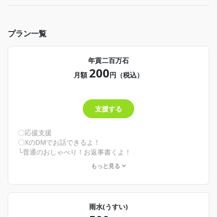
プラン一覧
年貢二百万石
200
月額
円（税込）
支援する
〇応援支援
〇XのDMでお話できるよ！
└普通のおしゃべり！お返事書くよ！
もっと見る
🌾こんな人にオススメ！🌾
・とにかくウカさまを応援したい！
・とりあえずクリエイティアに入っておきたい！
そんな君へ
雨水(うすい)
ようこそクリエイティアへ！