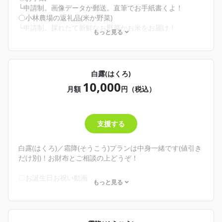
・依頼したイラストや自撮りとかPCの壁紙にしたい！
└申請制。画像データか郵送。直筆でお手紙書くよ！
そんな君へ
〇小林農場の返礼品(米か野菜)
不定期だけどボイス日記があがります。あと月末にこんな
└申請制。採れたて新鮮なお野菜かお米をお届け！
もっと見る
ことがあったよね〜とか話して今日もお疲れ様！ってする
✨商品－300円
配信があります。URLを知らないと見られない限定配信だ
よ！高画質イラスト、じっくり見てほしい！
🌾こんな人にオススメ！🌾
4,000円の小満(しょうまん)プランも、5,000円の芒種(ぼう
・わしの手書き文字がみたい！
白露(はくろ)
しゅ)プランも内容は同じです。お財布と相談して無理なく
・封蝋された手紙が欲しい！
10,000
推してくれ！
・野菜/米が食べたい！欲しい！
月額
円（税込）
そんな君へ
8,188円とかいうお遊びみたいな額は八十八夜(8/10/8/8)だ
からです！びっくりしないでね！
支援する
ここから返礼品がつき始めます！月イチでその時々のもの
を詰めるお野菜パックが好評だよ！
お手紙も申請してくれた君は一緒に入れてお送りします😌
白露(はくろ)／霜降(そうこう)プランは中身一緒です(値引き
💜
だけ別)！お財布とご相談の上どうぞ！
〇お誕生日お祝い動画
もっと見る
└申請制。約1分半尺喋ってお祝いするよ！
〇君へのイメージ創作カクテル／二次創作❌
└申請制。写真とレシピが載るよ！
〇シチュエーションボイス リクエスト権