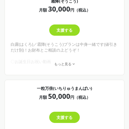
霜降(そうこう)
└こんなシチュボが欲しい！をリクエストできるよ！それが
30,000
販売されるかも！？
月額
円（税込）
〇20分のdiscord通話券
└申請制。discordで1：1でお喋りしよう！
✨商品－400円
支援する
🌾こんな人にオススメ！🌾
・お誕生日祝って欲しい！
白露(はくろ)／霜降(そうこう)プランは中身一緒です(値引き
・自分だけの動画が欲しい！
だけ別)！お財布とご相談の上どうぞ！
・ウカ様が創る自分だけのカクテルが欲しい！
・わしと１：１で話してみたい！
〇お誕生日お祝い動画
もっと見る
そんな君へ
└申請制。約1分半尺喋ってお祝いするよ！
お誕生日！喜んで！お祝いさせてください！めでたきこと
〇君へのイメージ創作カクテル／二次創作❌
だよ！
└申請制。写真とレシピが載るよ！
カクテルはイメージを伝えてくれれば(色とか味とか雰囲気
〇シチュエーションボイス リクエスト権
一粒万倍(いちりゅうまんばい)
とか)わしが頑張って考えます！納期はちょっとかかるか
└こんなシチュボが欲しい！をリクエストできるよ！それが
50,000
も！💦でも絶対創るよ！
販売されるかも！？
月額
円（税込）
シチュボリクエストもクリエイティアのDMで送ってね！頑
〇20分のdiscord通話券
張って考えて書き下ろします！
└申請制。discordで1：1でお喋りしよう！
あと通話はさま付けから変えてフレンドリーに接したいな
✨商品－500円
支援する
ぁとか、とかね！思ってるよ！さんとかくんとかちゃんと
か、呼び捨てあだ名とか……ね！思ってるよ！
🌾こんな人にオススメ！🌾