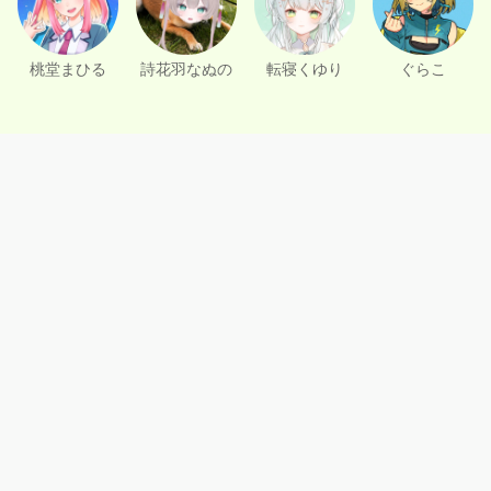
桃堂まひる
詩花羽なぬの
転寝くゆり
ぐらこ