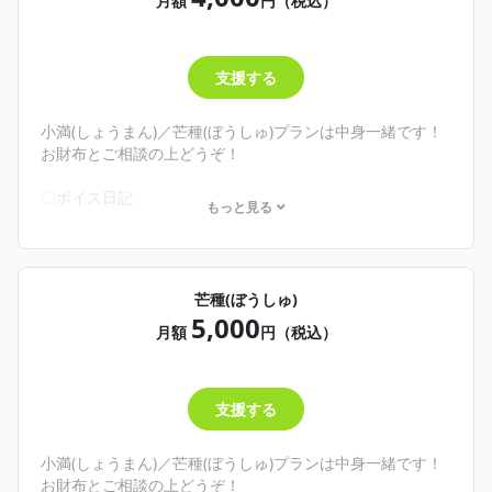
月額
円（税込）
✨商品－100円
🌾こんな人にオススメ！🌾
支援する
・わし、カミノウカノミコを詳しく知りたい！
そんな君へ
わしの文章で日記、ブログみたいなものが読めるよ！
小満(しょうまん)／芒種(ぼうしゅ)プランは中身一緒です！
とりあえずどんなことしてるのかな、見てみようかな👀っ
お財布とご相談の上どうぞ！
て思ってくれたらぜひここへ！
500円の雨水プランも、1,000円の穀雨プランも内容は同じ
〇ボイス日記
もっと見る
です。お財布と相談して無理なく推してくれ！
└不定期更新。文字日記のボイス版！
〇歌ってみたワンコーラス
└おそらく月末更新。月イチ！
YouTube shortsになる前の歌ってみた(ワンコーラス)が聞け
芒種(ぼうしゅ)
るよ！
5,000
〇イラスト高画質
月額
円（税込）
└不定期。イラストや自撮りを綺麗な画質でお届け！
✨商品－200円
支援する
🌾こんな人にオススメ！🌾
・配信以外でわしの声が聞きたい！
・1ヶ月を労って欲しい！
小満(しょうまん)／芒種(ぼうしゅ)プランは中身一緒です！
・依頼したイラストや自撮りとかPCの壁紙にしたい！
お財布とご相談の上どうぞ！