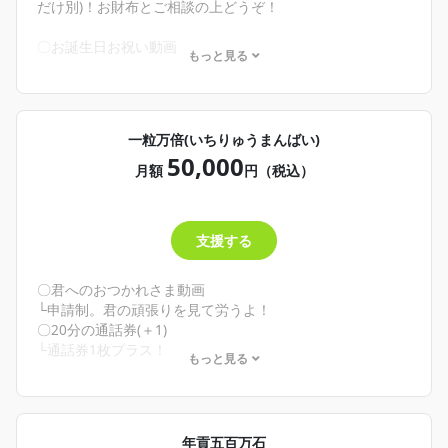
・自分だけの動画が欲しい！
だけ別)！お財布とご相談の上どうぞ！
・ウカ様が創る自分だけのカクテルが欲しい！
・わしと１：１で話してみたい！
〇お誕生日お祝い動画
もっと見る
そんな君へ
└申請制。約1分半尺喋ってお祝いするよ！
お誕生日！喜んで！お祝いさせてください！めでたきこと
〇君へのイメージ創作カクテル／二次創作❌
だよ！
└申請制。写真とレシピが載るよ！
カクテルはイメージを伝えてくれれば(色とか味とか雰囲気
〇シチュエーションボイス リクエスト権
一粒万倍(いちりゅうまんばい)
とか)わしが頑張って考えます！納期はちょっとかかるか
└こんなシチュボが欲しい！をリクエストできるよ！それが
50,000
も！💦でも絶対創るよ！
販売されるかも！？
月額
円（税込）
シチュボリクエストもクリエイティアのDMで送ってね！頑
〇20分のdiscord通話券
張って考えて書き下ろします！
└申請制。discordで1：1でお喋りしよう！
あと通話はさま付けから変えてフレンドリーに接したいな
✨商品－500円
支援する
ぁとか、とかね！思ってるよ！さんとかくんとかちゃんと
か、呼び捨てあだ名とか……ね！思ってるよ！
🌾こんな人にオススメ！🌾
・お誕生日祝って欲しい！
〇君へのおつかれさま動画
・自分だけの動画が欲しい！
└申請制。君の頑張りを見て労うよ！
・ウカ様が創る自分だけのカクテルが欲しい！
〇20分の通話券(＋1)
・わしと１：１で話してみたい！
└通話券1枚プラス！
もっと見る
そんな君へ
✨商品－800円
お誕生日！喜んで！お祝いさせてください！めでたきこと
だよ！
🌾こんな人にオススメ！🌾
カクテルはイメージを伝えてくれれば(色とか味とか雰囲気
・自分だけのお疲れ様動画、欲しい！
年貢五百万石
とか)わしが頑張って考えます！納期はちょっとかかるか