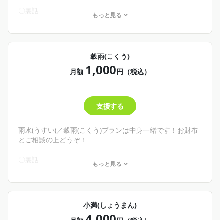
〇裏話
もっと見る
〇日記(裏話込み)
└不定期更新。社員🐱の日常もあるかも！？
〇手描きカレンダー
└月の始め頃に手描きのカレンダーを配布するよ！好きに使
穀雨(こくう)
ってね！
1,000
✨商品－100円
月額
円（税込）
🌾こんな人にオススメ！🌾
・わし、カミノウカノミコを詳しく知りたい！
支援する
そんな君へ
わしの文章で日記、ブログみたいなものが読めるよ！
とりあえずどんなことしてるのかな、見てみようかな👀っ
雨水(うすい)／穀雨(こくう)プランは中身一緒です！お財布
て思ってくれたらぜひここへ！
とご相談の上どうぞ！
500円の雨水プランも、1,000円の穀雨プランも内容は同じ
です。お財布と相談して無理なく推してくれ！
〇裏話
もっと見る
└作っていたものの裏話など
〇日記(裏話込み)
└不定期更新。社員🐱の日常もあるかも！？
〇手描きカレンダー
小満(しょうまん)
└月の始め頃に手描きのカレンダーを配布するよ！好きに使
4,000
ってね！