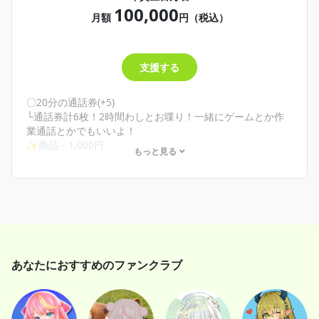
・通話券1枚じゃ足りない！もう1枚欲しい！
100,000
も！💦でも絶対創るよ！
そんな君へ
月額
円（税込）
シチュボリクエストもクリエイティアのDMで送ってね！頑
全体に向けてのお疲れ様限定YouTubeはあるけど自分だけ
張って考えて書き下ろします！
のが欲しい！って君はここ！結構お高めだからお財布と要
あと通話はさま付けから変えてフレンドリーに接したいな
相談。でも損はさせないよ！しっかりXとか遡って読み込ん
支援する
ぁとか、とかね！思ってるよ！さんとかくんとかちゃんと
で君へのお疲れ様動画撮るよ！どんなこと頑張ったってDM
か、呼び捨てあだ名とか……ね！思ってるよ！
で教えてくれてもいいよ！いっぱい褒めちゃいます✨
通話券は延長分！
〇20分の通話券(+5)
└通話券計6枚！2時間わしとお喋り！一緒にゲームとか作
業通話とかでもいいよ！
✨商品－1,000円
もっと見る
🌾こんな人にオススメ！🌾
・とにかく応援したい！
そんな君へ
ここに加入する人はいないだろうと思いつつも、一応プラ
ンだけ立てておこうの精神です！
だってもはや養ってもらってるもんね！？
猛者と呼ばせてください。本当にありがとう……🥺💦
あなたにおすすめのファンクラブ
シチュボ、だいたい1000円辺りを予定しているのでもしか
したら無料で買えちゃうかもしれないよ！
でもご無理なく好きなプランに入ってね！！？