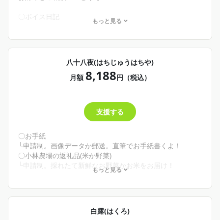
そんな君へ
不定期だけどボイス日記があがります。あと月末にこんな
〇ボイス日記
もっと見る
ことがあったよね〜とか話して今日もお疲れ様！ってする
└不定期更新。文字日記のボイス版！か、日記の深堀など。
配信があります。URLを知らないと見られない限定配信だ
〇歌ってみたワンコーラス
よ！高画質イラスト、じっくり見てほしい！
└おそらく月末更新。月イチ！
4,000円の小満(しょうまん)プランも、5,000円の芒種(ぼう
YouTube shortsになる前の歌ってみた(ワンコーラス)が聞け
八十八夜(はちじゅうはちや)
しゅ)プランも内容は同じです。お財布と相談して無理なく
るよ！
8,188
推してくれ！
〇イラスト高画質
月額
円（税込）
└不定期。イラストや自撮りを綺麗な画質でお届け！
✨商品－200円
支援する
🌾こんな人にオススメ！🌾
・配信以外でわしの声が聞きたい！
・1ヶ月を労って欲しい！
〇お手紙
・依頼したイラストや自撮りとかPCの壁紙にしたい！
└申請制。画像データか郵送。直筆でお手紙書くよ！
そんな君へ
〇小林農場の返礼品(米か野菜)
不定期だけどボイス日記があがります。あと月末にこんな
└申請制。採れたて新鮮なお野菜かお米をお届け！
もっと見る
ことがあったよね〜とか話して今日もお疲れ様！ってする
✨商品－300円
配信があります。URLを知らないと見られない限定配信だ
よ！高画質イラスト、じっくり見てほしい！
🌾こんな人にオススメ！🌾
4,000円の小満(しょうまん)プランも、5,000円の芒種(ぼう
・わしの手書き文字がみたい！
白露(はくろ)
しゅ)プランも内容は同じです。お財布と相談して無理なく
・封蝋された手紙が欲しい！