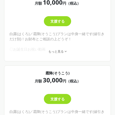
10,000
推してくれ！
・野菜/米が食べたい！欲しい！
月額
円（税込）
そんな君へ
8,188円とかいうお遊びみたいな額は八十八夜(8/10/8/8)だ
からです！びっくりしないでね！
支援する
ここから返礼品がつき始めます！月イチでその時々のもの
を詰めるお野菜パックが好評だよ！
お手紙も申請してくれた君は一緒に入れてお送りします😌
白露(はくろ)／霜降(そうこう)プランは中身一緒です(値引き
💜
だけ別)！お財布とご相談の上どうぞ！
〇お誕生日お祝い動画
もっと見る
└申請制。約1分半尺喋ってお祝いするよ！
〇君へのイメージ創作カクテル／二次創作❌
└申請制。写真とレシピが載るよ！
〇シチュエーションボイス リクエスト権
霜降(そうこう)
└こんなシチュボが欲しい！をリクエストできるよ！それが
30,000
販売されるかも！？
月額
円（税込）
〇20分のdiscord通話券
└申請制。discordで1：1でお喋りしよう！
✨商品－400円
支援する
🌾こんな人にオススメ！🌾
・お誕生日祝って欲しい！
白露(はくろ)／霜降(そうこう)プランは中身一緒です(値引き