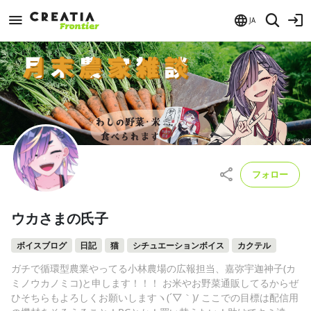
JA
フォロー
ウカさまの氏子
ボイスブログ
日記
猫
シチュエーションボイス
カクテル
ガチで循環型農業やってる小林農場の広報担当、嘉弥宇迦神子(カ
ミノウカノミコ)と申します！！！ お米やお野菜通販してるからぜ
ひそちらもよろしくお願いしますヽ(´▽｀)/ ここでの目標は配信用