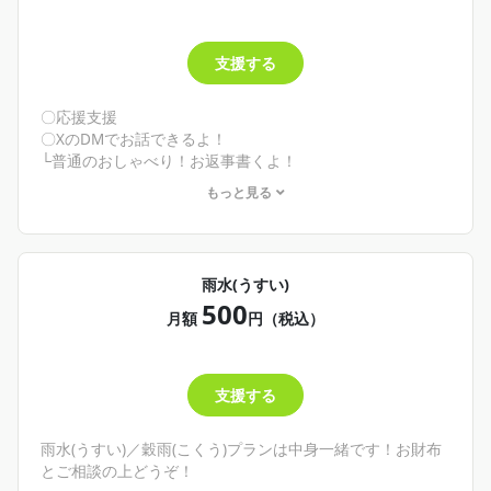
支援する
〇応援支援
〇XのDMでお話できるよ！
└普通のおしゃべり！お返事書くよ！
もっと見る
🌾こんな人にオススメ！🌾
・とにかくウカさまを応援したい！
・とりあえずクリエイティアに入っておきたい！
そんな君へ
雨水(うすい)
ようこそクリエイティアへ！
500
とりあえずウカ様を推していたい！そんな君が入っておく
月額
円（税込）
と良いものです！記事は雨水(うすい)プランから読めるよう
になります✨
気持ちだけってやつだな！
支援する
お財布に余裕があればお気持ちくれると嬉しいよ( ´﹀` )🌸
雨水(うすい)／穀雨(こくう)プランは中身一緒です！お財布
とご相談の上どうぞ！