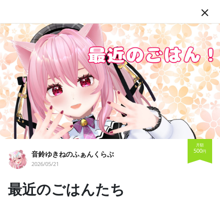
JA
フォロー
月額
500
音鈴ゆきねのふぁんくらぶ
円
音鈴ゆきねのふぁんくらぶ
2026/05/21
VTuber
個人勢Vtuber
音鈴ゆきね
最近のごはんたち
猫に憧れるVTuber 音鈴ゆきねのファンクラブです🎀
投稿
54