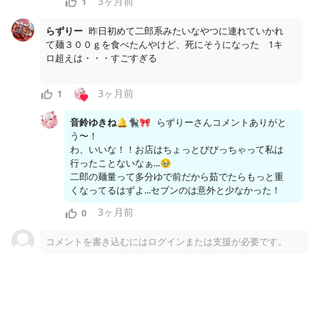
3ヶ月前
1
□□□□□□□ □□□□□□□□□□ □□□□□□□□□□□□□□
らずりー
昨日初めて二郎系みたいなやつに連れていかれ
□□□□□□□□□□□□□ □ □□□□□□□□ □ □□□□□□□
て麺３００ｇを食べたんやけど、死にそうになった　1キ
□ □□□□□□□□□□□□□□□□□□□□□□ □□□□□□□□
□□□□□□□□□□ □□□□□□□□□□□□□□□□□□□□□
□□□□□□□□□...
3ヶ月前
1
音鈴ゆきね🔔🐈‍⬛🎀
らずりーさんコメントありがと
う〜！

こちらはゆきねの日常ぷらん（月額500円）以上限定のコン
わ、いいな！！お店はちょっとびびっちゃって私は
テンツです。
行ったことないなぁ...🥹

二郎の麺量って多分ゆで前だから茹でたらもっと重
支援する
くなってるはずよ...セブンのは意外と少なかった！
3ヶ月前
0
3
3
コメントを書き込むにはログインまたは支援が必要です。
月額
500
円
音鈴ゆきねのふぁんくらぶ
2026/07/31