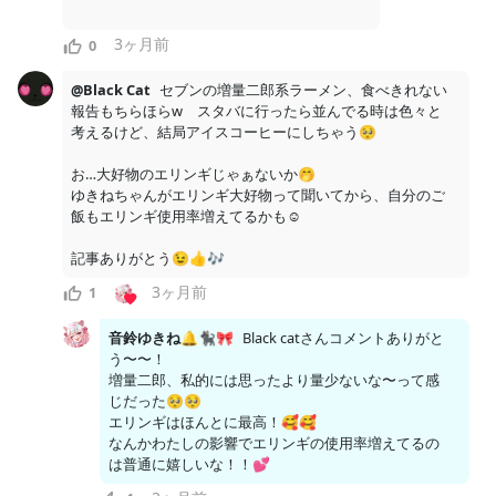
□□□□□□□□□□□□□□ □□□□□□□□□□□□□□□□□
3ヶ月前
0
□□□□□□□□□□□□□□□□□□□□□□□□□□□□□□□□
□□□□□□□□□□□□□□□□□□□□□□□□□□□□□□□□
@Black Cat
セブンの増量二郎系ラーメン、食べきれない
□□□□□□□□□□□□□□□□ □...
報告もちらほらw　スタバに行ったら並んでる時は色々と
考えるけど、結局アイスコーヒーにしちゃう🥺　

お…大好物のエリンギじゃぁないか🤭

ゆきねちゃんがエリンギ大好物って聞いてから、自分のご
こちらはゆきねの日常ぷらん（月額500円）以上限定のコン
飯もエリンギ使用率増えてるかも☺

テンツです。
記事ありがとう😉👍🎶
支援する
3ヶ月前
1
3
3
音鈴ゆきね🔔🐈‍⬛🎀
Black catさんコメントありがと
う〜〜！

増量二郎、私的には思ったより量少ないな〜って感
じだった🥺🥺

月額
500
円
音鈴ゆきねのふぁんくらぶ
エリンギはほんとに最高！🥰🥰

なんかわたしの影響でエリンギの使用率増えてるの
2026/08/03
は普通に嬉しいな！！💕
8月！！👘🎆