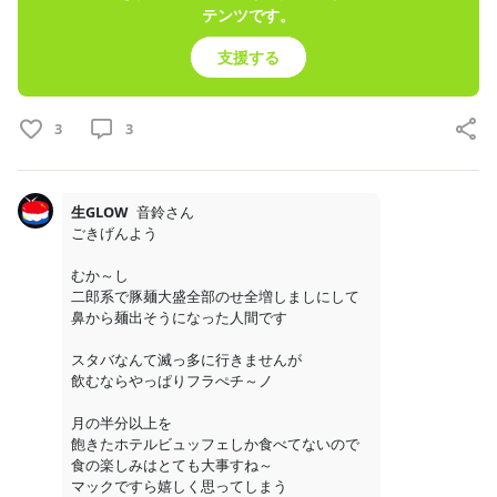
テンツです。
5
支援する
月額
500
円
3
音鈴ゆきねのふぁんくらぶ
3
2026/08/07
生GLOW
音鈴さん

ごきげんよう

むか～し

二郎系で豚麺大盛全部のせ全増しましにして

鼻から麺出そうになった人間です

スタバなんて滅っ多に行きませんが

飲むならやっぱりフラぺチ～ノ

月の半分以上を

飽きたホテルビュッフェしか食べてないので

実際、薬学部ってどんな勉強してるの？って話
食の楽しみはとても大事すね～

□□□□□□□□□ □□□□□□□□ □□□□□□□□□□□□□□