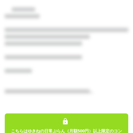
      □□□□□□

プロフィール
投稿
トーク
レッスン
□□□□□□□□□

□□□□□□□□□□□□□□□□□□□□□□□□□□□□□□□□

□□□□□□□□□□□□□□□□□□□□□□

□□□□□□□□□□□□□□□□□□□□

□□□□□□□□□□□□□□□□□□□□

固定された投稿
□□□□□□□

音鈴ゆきねのふぁんくらぶ
2025/10/14
いっしょプランについてのお願い
□□□□□□□□□□□□□□□□□□□□□□...

【ゆきねといっしょプラン加入中の方、加入を検討中の方へ】 い
っしょプランに加入してくださっている方、いつもありがとうご
ざいます。 現在加入してくださっている方、加入を検討してくだ
さっている方に1度目を通してほしい内容になっています。 あた
りまえのことではありますが、今一度確認していたただけると幸
こちらはゆきねの日常ぷらん（月額500円）以上限定のコン
いで...