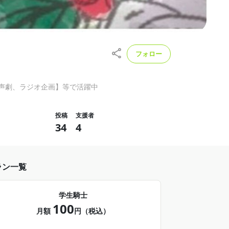
フォロー
動画【声劇、ラジオ企画】等で活躍中
投稿
支援者
34
4
ラン一覧
学生騎士
100
月額
円（税込）