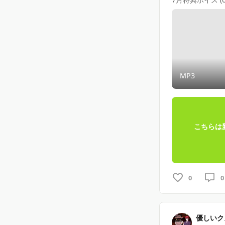
MP3
こちらは
0
0
優しいク