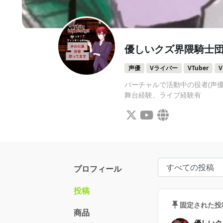
優しいクズ界隈騎士
声優
Vライバー
VTuber
バーチャルで活動中の役者(声優)
舞台経験、ライブ経験有
プロフィール
投稿
固定された投
商品
優しいク