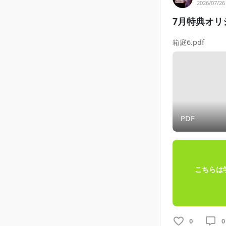
2026/07/26
7月特典オリ
箱庭6.pdf
PDF
こちらは
0
0