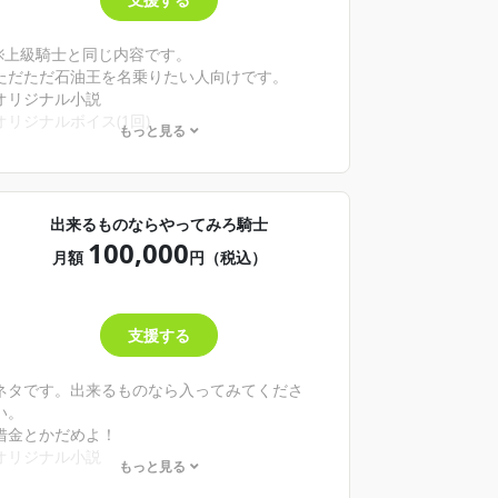
※上級騎士と同じ内容です。
ただただ石油王を名乗りたい人向けです。
オリジナル小説
オリジナルボイス(1回)
もっと見る
ボイスリクエスト(抽選券3回)
ファン同士の交流が出来るトピックの作成と閲
覧権
出来るものならやってみろ騎士
100,000
月額
円（税込）
支援する
ネタです。出来るものなら入ってみてくださ
い。
借金とかだめよ！
オリジナル小説
もっと見る
オリジナルボイス(2回)