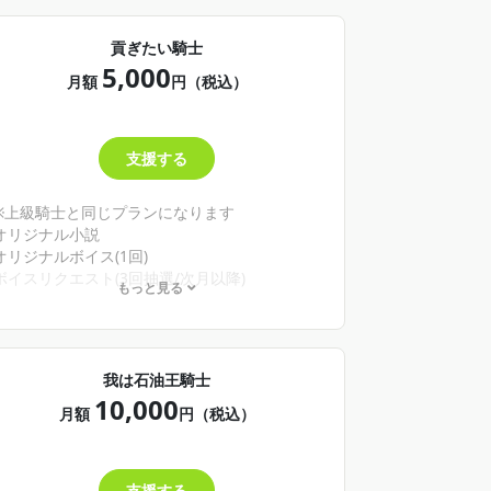
貢ぎたい騎士
5,000
月額
円（税込）
支援する
※上級騎士と同じプランになります
オリジナル小説
オリジナルボイス(1回)
ボイスリクエスト(3回抽選/次月以降)
もっと見る
ファン同士の交流が出来るトピックの作成と閲
覧権
我は石油王騎士
10,000
月額
円（税込）
支援する