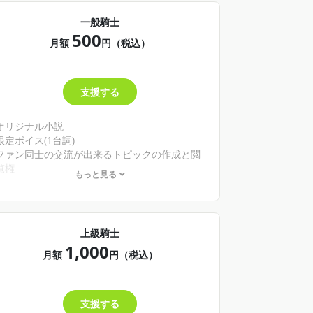
一般騎士
500
月額
円（税込）
支援する
オリジナル小説
限定ボイス(1台詞)
ファン同士の交流が出来るトピックの作成と閲
覧権
もっと見る
※内容が予告なく変更になる場合があります。
上級騎士
1,000
月額
円（税込）
支援する