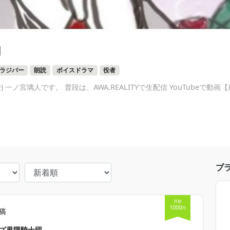
団
Vラジバー
朗読
ボイスドラマ
役者
 一ノ宮璃人です。 普段は、AWA.REALITYで生配信 YouTubeで
プ
月額
1000
円
稿
ズ界隈騎士団