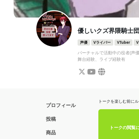
優しいクズ界隈騎士
声優
Vライバー
VTuber
バーチャルで活動中の役者(声優)
舞台経験、ライブ経験有
トークを楽しむ前にル
プロフィール
投稿
トークの閲覧に
商品