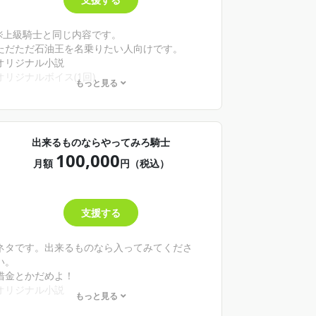
※上級騎士と同じ内容です。
ただただ石油王を名乗りたい人向けです。
オリジナル小説
オリジナルボイス(1回)
もっと見る
ボイスリクエスト(抽選券3回)
ファン同士の交流が出来るトピックの作成と閲
覧権
出来るものならやってみろ騎士
100,000
月額
円（税込）
支援する
ネタです。出来るものなら入ってみてくださ
い。
借金とかだめよ！
オリジナル小説
もっと見る
オリジナルボイス(2回)