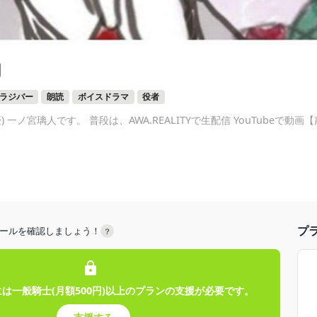
団
Vラジバー
朗読
ボイスドラマ
役者
 一ノ宮璃人です。 普段は、AWA.REALITYで生配信 YouTubeで
プ
ールを確認しましょう！
？
は一般騎士(月額500円)以上のプランの支援が必要です。