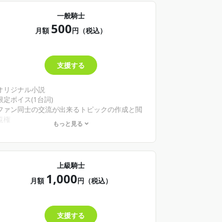
一般騎士
500
月額
円（税込）
支援する
オリジナル小説
限定ボイス(1台詞)
ファン同士の交流が出来るトピックの作成と閲
覧権
もっと見る
※内容が予告なく変更になる場合があります。
上級騎士
1,000
月額
円（税込）
支援する