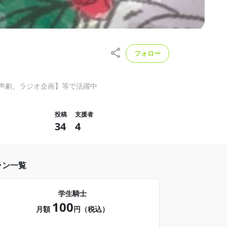
フォロー
動画【声劇、ラジオ企画】等で活躍中
投稿
支援者
34
4
ラン一覧
学生騎士
100
月額
円（税込）