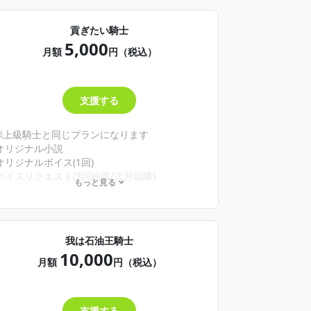
貢ぎたい騎士
5,000
月額
円（税込）
支援する
※上級騎士と同じプランになります
オリジナル小説
オリジナルボイス(1回)
ボイスリクエスト(3回抽選/次月以降)
もっと見る
ファン同士の交流が出来るトピックの作成と閲
覧権
我は石油王騎士
10,000
月額
円（税込）
支援する