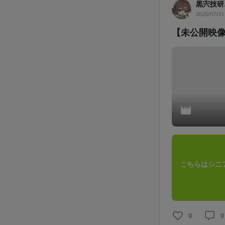
黒宍技研
2026/07/31
【未公開映
こちらはシニ
0
0