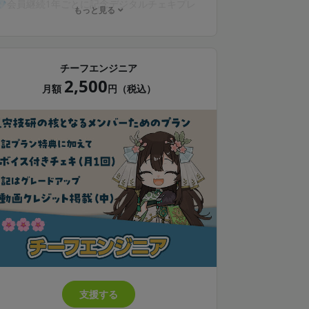
💎会員継続1年ごとに記念デジタルチェキプレ
もっと見る
ゼント
💎限定動画（不定期）の閲覧
💎限定壁紙プレゼント*（月1回）
💎動画クレジット掲載（文字サイズ小、任意）
チーフエンジニア
2,500
* 配布画像は動画や配信のサムネ等で使用され
月額
円（税込）
る場合があります
* instaxおよびチェキは、富士フイルム株式会
社の登録商標または商標です
支援する