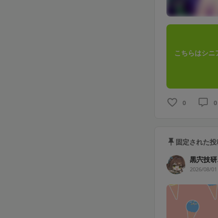
こちらはシニ
0
0
固定された投
黒宍技研
2026/08/01