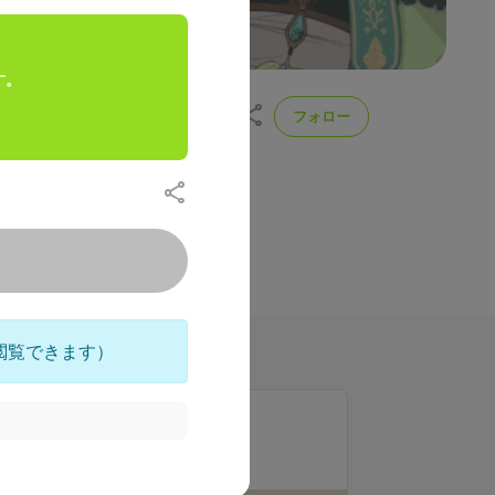
す。
フォロー
ber
配信や動画では見られない裏話や
投稿
220
閲覧できます）
ラン一覧
アシスタントエンジニア
300
月額
円（税込）