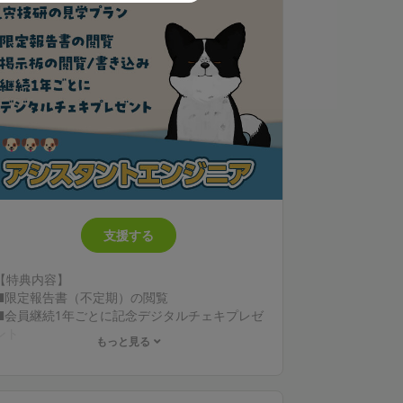
支援する
【特典内容】
■限定報告書（不定期）の閲覧
■会員継続1年ごとに記念デジタルチェキプレゼ
ント
もっと見る
* instaxおよびチェキは、富士フイルム株式会
社の登録商標または商標です