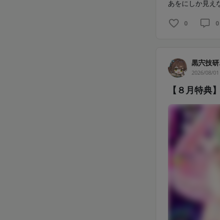
あをにしか見えな
0
0
黒宍技研
2026/08/01
【８月特典