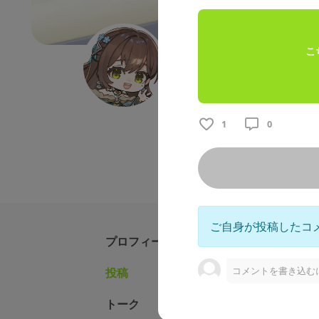
こ
黒宍技研エクスクル
バイク
車
クルマ
ツーリ
CIAOございます🌞バイク好
1
0
日常をお届けしています。無料
ご自身が投稿したコ
プロフィール
コメントを書き込む
投稿
固定された投
トーク
黒宍技研