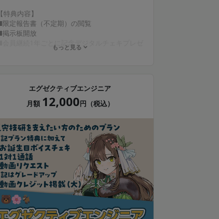
【特典内容】
■限定報告書（不定期）の閲覧
■掲示板開放
■会員継続1年ごとに記念デジタルチェキプレゼ
もっと見る
ント
■限定動画（不定期）の閲覧
■限定壁紙プレゼント*（月1回）
💎動画クレジット掲載（文字サイズ中、任意）
エグゼクティブエンジニア
💎ボイスメッセージ付きデジタルチェキプレゼ
12,000
ント（月1回、お名前入り）
月額
円（税込）
* 配布画像は動画や配信のサムネ等で使用され
る場合があります
* instaxおよびチェキは、富士フイルム株式会
社の登録商標または商標です