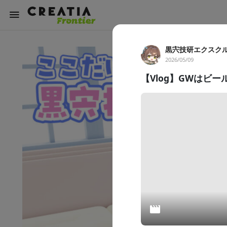
黒宍技研エクスク
2026/05/09
【Vlog】GWはビ