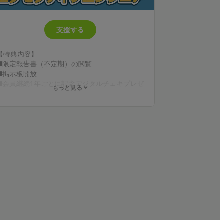
支援する
【特典内容】
■限定報告書（不定期）の閲覧
■掲示板開放
■会員継続1年ごとに記念デジタルチェキプレゼ
もっと見る
ント
■限定動画（不定期）の閲覧
■限定壁紙プレゼント*（月1回）
■ボイスメッセージ付きデジタルチェキプレゼ
ント（月1回、お名前入り）
💎お誕生日月にボイス付きデジタルチェキプレ
ゼント（申告制）
💎動画にクレジット表記（文字サイズ大、任
意）
💎1on1通話*2（20分/月、任意）
💎動画リクエスト*3（任意）
*1 配布画像は動画や配信のサムネ等で使用され