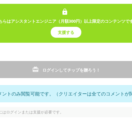
ちらはアシスタントエンジニア（月額300円）以上限定のコンテンツで
ーシブクラブ
支援する
ング
ドライブ
バーチャルユーチューバー
VTuber
3D
Vlog
女性Vtu
きVTuberの黒宍あをです🌸🌿黒宍技研エクスクルーシブクラブでは、
で楽しめるコンテンツもあるよ✨
ログインしてチップを贈ろう！
メントのみ閲覧可能です。（クリエイターは全てのコメントが
プ
にはログインまたは支援が必要です。
稿
エクスクルーシブクラブ