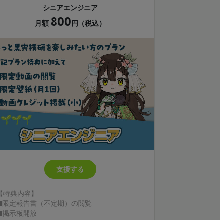
シニアエンジニア
800
月額
円（税込）
支援する
【特典内容】
■限定報告書（不定期）の閲覧
■掲示板開放