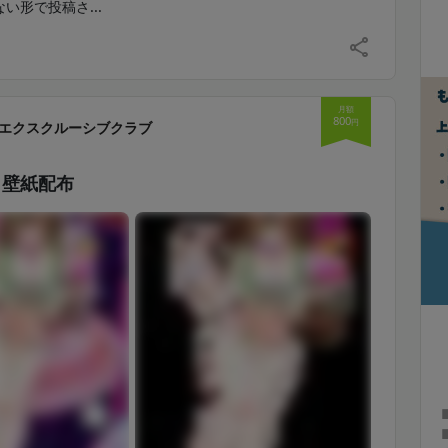
い形で投稿さ...
月額
800
円
エクスクルーシブクラブ
】壁紙配布