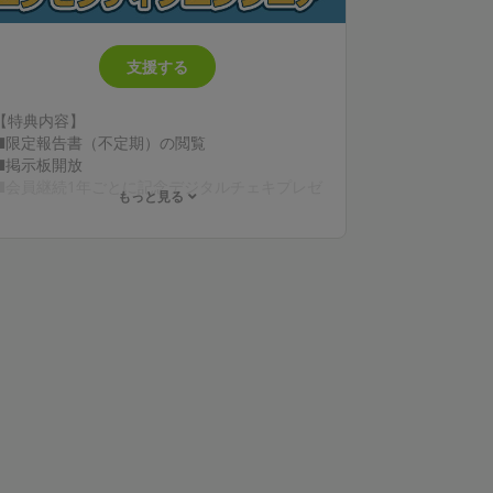
支援する
【特典内容】
■限定報告書（不定期）の閲覧
■掲示板開放
■会員継続1年ごとに記念デジタルチェキプレゼ
もっと見る
ント
■限定動画（不定期）の閲覧
■限定壁紙プレゼント*（月1回）
■ボイスメッセージ付きデジタルチェキプレゼ
ント（月1回、お名前入り）
💎お誕生日月にボイス付きデジタルチェキプレ
ゼント（申告制）
💎動画にクレジット表記（文字サイズ大、任
意）
💎1on1通話*2（20分/月、任意）
💎動画リクエスト*3（任意）
*1 配布画像は動画や配信のサムネ等で使用され