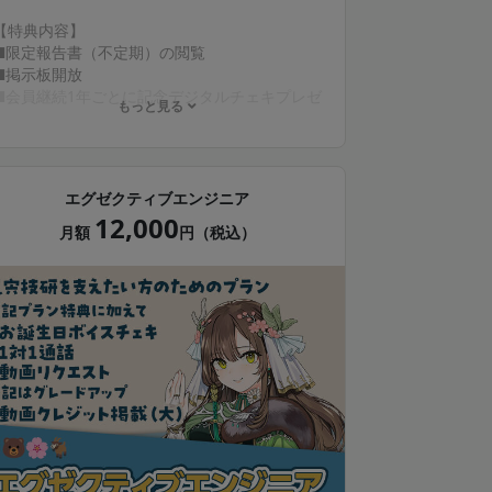
【特典内容】
■限定報告書（不定期）の閲覧
■掲示板開放
■会員継続1年ごとに記念デジタルチェキプレゼ
もっと見る
ント
■限定動画（不定期）の閲覧
■限定壁紙プレゼント*（月1回）
💎動画クレジット掲載（文字サイズ中、任意）
エグゼクティブエンジニア
💎ボイスメッセージ付きデジタルチェキプレゼ
12,000
ント（月1回、お名前入り）
月額
円（税込）
* 配布画像は動画や配信のサムネ等で使用され
る場合があります
* instaxおよびチェキは、富士フイルム株式会
社の登録商標または商標です