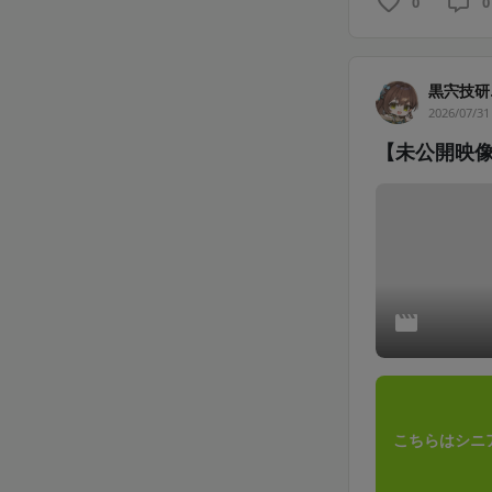
0
0
黒宍技研
2026/07/31
【未公開映
こちらはシニ