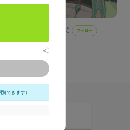
フォロー
ber
配信や動画では見られない裏話や
投稿
221
閲覧できます）
ラン一覧
アシスタントエンジニア
300
月額
円（税込）