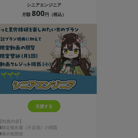
シニアエンジニア
800
月額
円（税込）
支援する
【特典内容】
■限定報告書（不定期）の閲覧
■掲示板開放