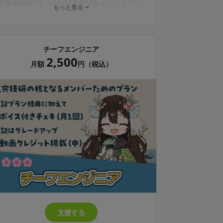
💎会員継続1年ごとに記念デジタルチェキプレ
もっと見る
ゼント
💎限定動画（不定期）の閲覧
💎限定壁紙プレゼント*（月1回）
💎動画クレジット掲載（文字サイズ小、任意）
チーフエンジニア
2,500
* 配布画像は動画や配信のサムネ等で使用され
月額
円（税込）
る場合があります
* instaxおよびチェキは、富士フイルム株式会
社の登録商標または商標です
支援する