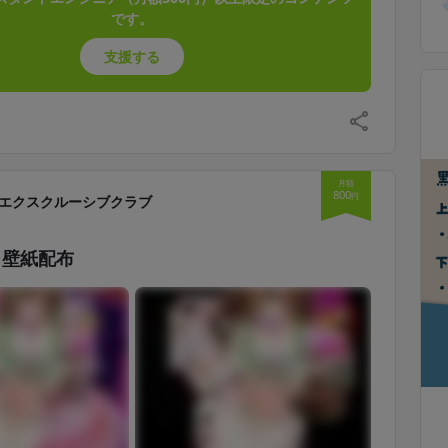
です。
支援する
月額
800
円
エクスクルーシブクラブ
】壁紙配布