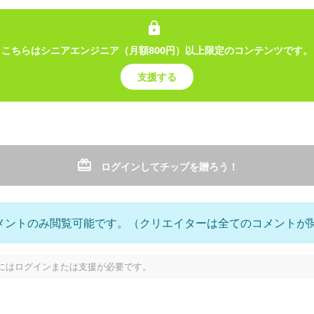
こちらはシニアエンジニア（月額800円）以上限定のコンテンツです。
ーシブクラブ
支援する
ング
ドライブ
バーチャルユーチューバー
VTuber
3D
Vlog
女性Vtu
きVTuberの黒宍あをです🌸🌿黒宍技研エクスクルーシブクラブでは、
で楽しめるコンテンツもあるよ✨
ログインしてチップを贈ろう！
メントのみ閲覧可能です。（クリエイターは全てのコメントが
プ
にはログインまたは支援が必要です。
稿
エクスクルーシブクラブ