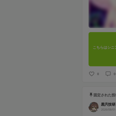
こちらはシニ
0
0
固定された投
黒宍技研
2026/08/01