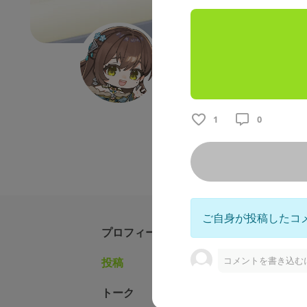
黒宍技研エクスクル
バイク
車
クルマ
ツーリ
CIAOございます🌞バイク好
1
0
日常をお届けしています。無料
ご自身が投稿したコ
プロフィール
コメントを書き込む
投稿
固定された投
トーク
黒宍技研