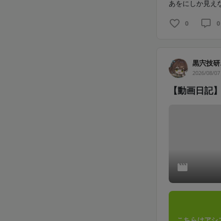
あをにしか見えな
0
0
黒宍技研
2026/08/07
【動画日記
こちらはアシ