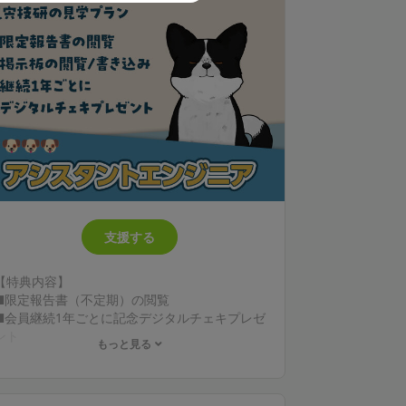
支援する
【特典内容】
■限定報告書（不定期）の閲覧
■会員継続1年ごとに記念デジタルチェキプレゼ
ント
もっと見る
* instaxおよびチェキは、富士フイルム株式会
社の登録商標または商標です